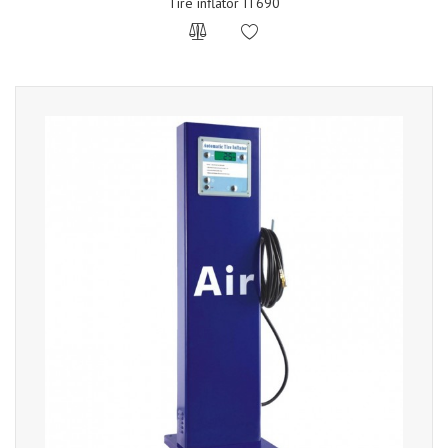
Tire inflator IT690