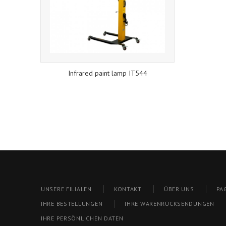
Infrared paint lamp IT544
UNSERE FILIALEN
KONTAKT
ÜBER UNS
PA
IHRE BESTELLUNGEN
IHRE WARENRÜCKSENDUNGEN
IHRE PERSÖNLICHEN DATEN